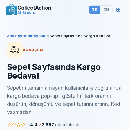
CollectAction
TR
EN
AI Studio
Ana Sayfa
›
Aksiyonlar
›
Sepet Sayfasında Kargo Bedava!
DÖNÜŞÜM
Sepet Sayfasında Kargo
Bedava!
Sepetini tamamlamayan kullanıcılara doğru anda
kargo bedava pop-up'ı gösterin; terk oranını
düşürün, dönüşümü ve sepet tutarını artırın. Kod
yazmadan.
4.4
2.667
görüntülendi