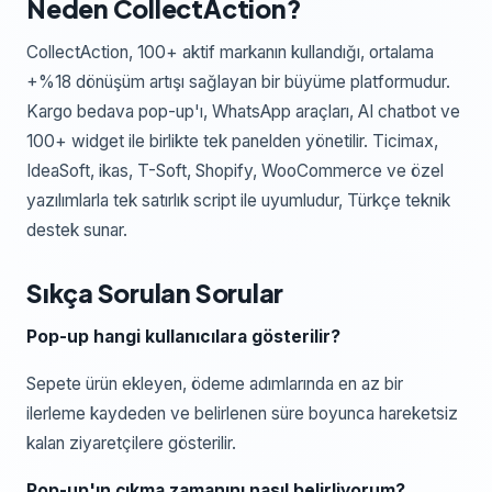
Neden CollectAction?
CollectAction, 100+ aktif markanın kullandığı, ortalama
+%18 dönüşüm artışı sağlayan bir büyüme platformudur.
Kargo bedava pop-up'ı, WhatsApp araçları, AI chatbot ve
100+ widget ile birlikte tek panelden yönetilir. Ticimax,
IdeaSoft, ikas, T-Soft, Shopify, WooCommerce ve özel
yazılımlarla tek satırlık script ile uyumludur, Türkçe teknik
destek sunar.
Sıkça Sorulan Sorular
Pop-up hangi kullanıcılara gösterilir?
Sepete ürün ekleyen, ödeme adımlarında en az bir
ilerleme kaydeden ve belirlenen süre boyunca hareketsiz
kalan ziyaretçilere gösterilir.
Pop-up'ın çıkma zamanını nasıl belirliyorum?