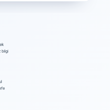
rek
 bilgi
ul
defe