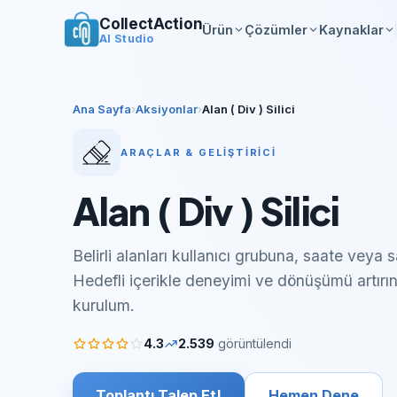
CollectAction
Ürün
Çözümler
Kaynaklar
AI Studio
Ana Sayfa
›
Aksiyonlar
›
Alan ( Div ) Silici
ARAÇLAR & GELIŞTIRICI
Alan ( Div ) Silici
Belirli alanları kullanıcı grubuna, saate veya 
Hedefli içerikle deneyimi ve dönüşümü artırı
kurulum.
4.3
2.539
görüntülendi
Toplantı Talep Et!
Hemen Dene