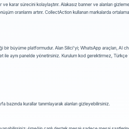
r ve karar sürecini kolaylaştırır. Alakasız banner ve alanları gizlem
önüşüm oranlarını artırır. CollectAction kullanan markalarda ortala
ği bir büyüme platformudur. Alan Silici'yi; WhatsApp araçları, AI ch
 ile aynı panelde yönetirsiniz. Kurulum kod gerektirmez, Türkçe 
fa bazında kurallar tanımlayarak alanları gizleyebilirsiniz.
ür yapabilirsiniz; örneğin canlı destek mesajı sadece mesai saatleri