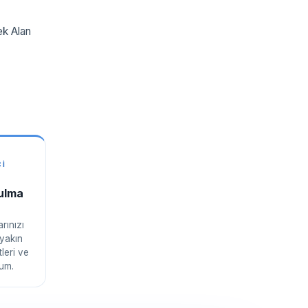
ek Alan
CI
Bulma
rınızı
 yakın
leri ve
lum.