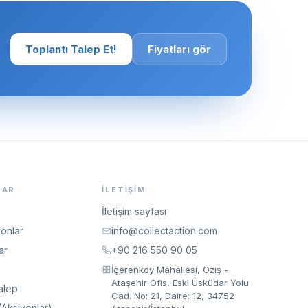
Toplantı Talep Et!
Fiyatları gör
LAR
İLETIŞIM
İletişim sayfası
onlar
info@collectaction.com
ar
+90 216 550 90 05
İçerenköy Mahallesi, Öziş -
Ataşehir Ofis, Eski Üsküdar Yolu
alep
Cad. No: 21, Daire: 12, 34752
(Aksiyonlar)