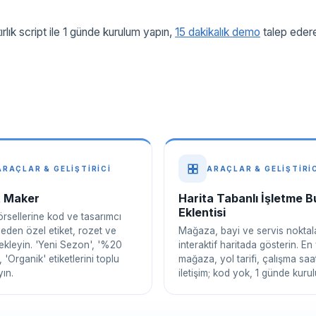
rlık script ile 1 günde kurulum yapın,
15 dakikalık demo
talep eder
ARAÇLAR & GELIŞTIRICI
ARAÇLAR & GELIŞTIRI
t Maker
Harita Tabanlı İşletme 
Eklentisi
rsellerine kod ve tasarımcı
eden özel etiket, rozet ve
Mağaza, bayi ve servis noktala
ekleyin. 'Yeni Sezon', '%20
interaktif haritada gösterin. En
, 'Organik' etiketlerini toplu
mağaza, yol tarifi, çalışma saat
ın.
iletişim; kod yok, 1 günde kuru