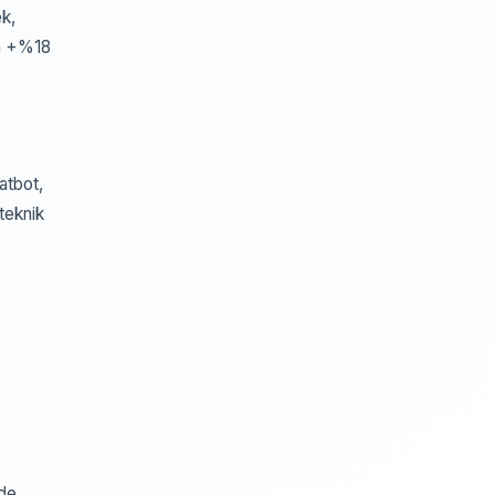
ek,
ma +%18
atbot,
teknik
nde