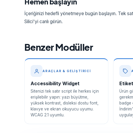
Hemen başlayın
İçeriğinizi hedefli yönetmeye bugün başlayın. Tek satı
Silici'yi canlı görün.
Benzer Modüller
ARAÇLAR & GELIŞTIRICI
Accessibility Widget
Etike
Sitenizi tek satır script ile herkes için
Ürün gö
erişilebilir yapın: yazı büyütme,
gerekm
yüksek kontrast, disleksi dostu font,
badge 
klavye ve ekran okuyucu uyumu.
İndirim'
WCAG 2.1 uyumlu.
uygulay