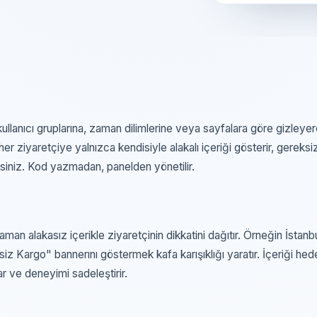
iz kullanıcı gruplarına, zaman dilimlerine veya sayfalara göre gizleye
r ziyaretçiye yalnızca kendisiyle alakalı içeriği gösterir, gereksiz
tirsiniz. Kod yazmadan, panelden yönetilir.
n alakasız içerikle ziyaretçinin dikkatini dağıtır. Örneğin İstanb
siz Kargo" bannerını göstermek kafa karışıklığı yaratır. İçeriği he
r ve deneyimi sadeleştirir.