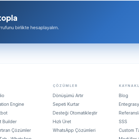
topla
rufunu birlikte hesaplayalım.
ÇÖZÜMLER
KAYNAK
dio
Dönüşümü Artır
Blog
tion Engine
Sepeti Kurtar
Entegrasy
tbot
Desteği Otomatikleştir
Referansl
 Builder
Hızlı Üret
SSS
Artıran Çözümler
WhatsApp Çözümleri
Custom T
gTab · WhatsApp
Modüller 