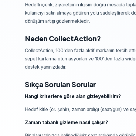
Hedefli içerik, ziyaretçinin ilgisini doğru mesajda topla
kullanıcıyı satın almaya götüren yolu sadeleştirerek d
dönüşüm artışı gözlenmektedir.
Neden CollectAction?
CollectAction, 100'den fazla aktif markanın tercih etti
sepet kurtarma otomasyonları ve 100'den fazla widget
destek yanınızdadır.
Sıkça Sorulan Sorular
Hangi kriterlere göre alan gizleyebilirim?
Hedef kitle (ör. şehir), zaman aralığı (saat/gün) ve say
Zaman tabanlı gizleme nasıl çalışır?
Bir alanı yalnızca belirlediğiniz saat aralığında görün