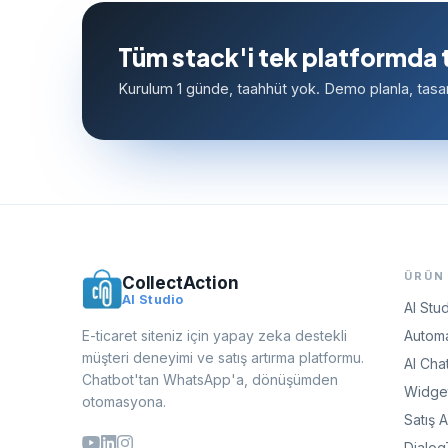
Tüm stack'i tek platformda 
Kurulum 1 günde, taahhüt yok. Demo planla, tasar
ÜRÜN
CollectAction
AI Studio
AI Stu
E-ticaret siteniz için yapay zeka destekli
Automa
müşteri deneyimi ve satış artırma platformu.
AI Cha
Chatbot'tan WhatsApp'a, dönüşümden
Widget
otomasyona.
Satış 
Dialo