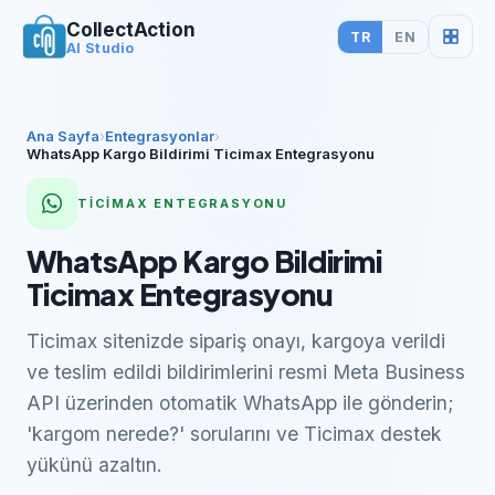
CollectAction
TR
EN
AI Studio
Ana Sayfa
›
Entegrasyonlar
›
WhatsApp Kargo Bildirimi Ticimax Entegrasyonu
TİCİMAX
ENTEGRASYONU
WhatsApp Kargo Bildirimi
Ticimax Entegrasyonu
Ticimax sitenizde sipariş onayı, kargoya verildi
ve teslim edildi bildirimlerini resmi Meta Business
API üzerinden otomatik WhatsApp ile gönderin;
'kargom nerede?' sorularını ve Ticimax destek
yükünü azaltın.