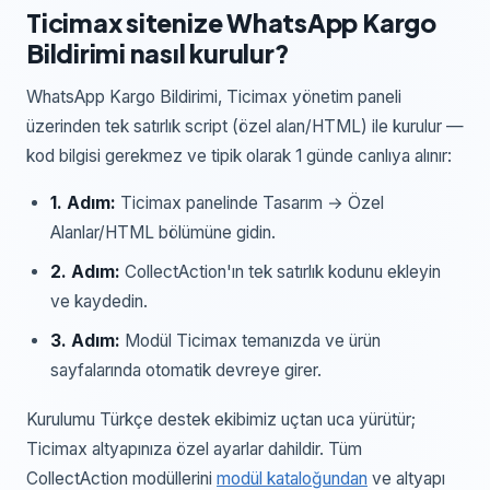
Ticimax
sitenize
WhatsApp Kargo
Bildirimi
nasıl kurulur?
WhatsApp Kargo Bildirimi
,
Ticimax yönetim paneli
üzerinden
tek satırlık script (özel alan/HTML)
ile kurulur —
kod bilgisi gerekmez ve tipik olarak 1 günde canlıya alınır:
1
. Adım:
Ticimax panelinde Tasarım → Özel
Alanlar/HTML bölümüne gidin.
2
. Adım:
CollectAction'ın tek satırlık kodunu ekleyin
ve kaydedin.
3
. Adım:
Modül Ticimax temanızda ve ürün
sayfalarında otomatik devreye girer.
Kurulumu Türkçe destek ekibimiz uçtan uca yürütür;
Ticimax
altyapınıza özel ayarlar dahildir. Tüm
CollectAction modüllerini
modül kataloğundan
ve altyapı