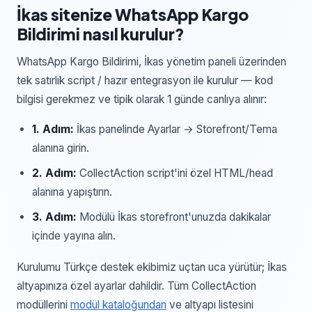
İkas
sitenize
WhatsApp Kargo
Bildirimi
nasıl kurulur?
WhatsApp Kargo Bildirimi
,
İkas yönetim paneli
üzerinden
tek satırlık script / hazır entegrasyon
ile kurulur — kod
bilgisi gerekmez ve tipik olarak 1 günde canlıya alınır:
1
. Adım:
İkas panelinde Ayarlar → Storefront/Tema
alanına girin.
2
. Adım:
CollectAction script'ini özel HTML/head
alanına yapıştırın.
3
. Adım:
Modülü İkas storefront'unuzda dakikalar
içinde yayına alın.
Kurulumu Türkçe destek ekibimiz uçtan uca yürütür;
İkas
altyapınıza özel ayarlar dahildir. Tüm CollectAction
modüllerini
modül kataloğundan
ve altyapı listesini