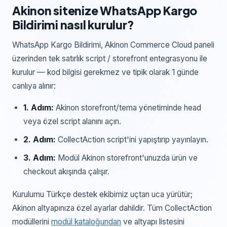
Akinon
sitenize
WhatsApp Kargo
Bildirimi
nasıl kurulur?
WhatsApp Kargo Bildirimi
,
Akinon Commerce Cloud paneli
üzerinden
tek satırlık script / storefront entegrasyonu
ile
kurulur — kod bilgisi gerekmez ve tipik olarak 1 günde
canlıya alınır:
1
. Adım:
Akinon storefront/tema yönetiminde head
veya özel script alanını açın.
2
. Adım:
CollectAction script'ini yapıştırıp yayınlayın.
3
. Adım:
Modül Akinon storefront'unuzda ürün ve
checkout akışında çalışır.
Kurulumu Türkçe destek ekibimiz uçtan uca yürütür;
Akinon
altyapınıza özel ayarlar dahildir. Tüm CollectAction
modüllerini
modül kataloğundan
ve altyapı listesini