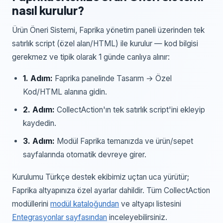
nasıl kurulur?
Ürün Öneri Sistemi
,
Faprika yönetim paneli
üzerinden
tek
satırlık script (özel alan/HTML)
ile kurulur — kod bilgisi
gerekmez ve tipik olarak 1 günde canlıya alınır:
1
. Adım:
Faprika panelinde Tasarım → Özel
Kod/HTML alanına gidin.
2
. Adım:
CollectAction'ın tek satırlık script'ini ekleyip
kaydedin.
3
. Adım:
Modül Faprika temanızda ve ürün/sepet
sayfalarında otomatik devreye girer.
Kurulumu Türkçe destek ekibimiz uçtan uca yürütür;
Faprika
altyapınıza özel ayarlar dahildir. Tüm CollectAction
modüllerini
modül kataloğundan
ve altyapı listesini
Entegrasyonlar sayfasından
inceleyebilirsiniz.