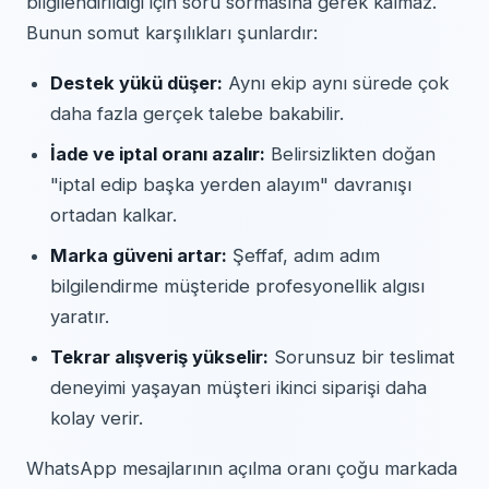
bilgilendirildiği için soru sormasına gerek kalmaz.
Bunun somut karşılıkları şunlardır:
Destek yükü düşer:
Aynı ekip aynı sürede çok
daha fazla gerçek talebe bakabilir.
İade ve iptal oranı azalır:
Belirsizlikten doğan
"iptal edip başka yerden alayım" davranışı
ortadan kalkar.
Marka güveni artar:
Şeffaf, adım adım
bilgilendirme müşteride profesyonellik algısı
yaratır.
Tekrar alışveriş yükselir:
Sorunsuz bir teslimat
deneyimi yaşayan müşteri ikinci siparişi daha
kolay verir.
WhatsApp mesajlarının açılma oranı çoğu markada