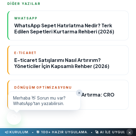
DİĞER YAZILAR
WHATSAPP
WhatsApp Sepet Hatırlatma Nedir? Terk
Edilen Sepetleri Kurtarma Rehberi (2026)
E-TICARET
E-ticaret Satışlarımı Nasıl Artırırım?
Yöneticiler İçin Kapsamlı Rehber (2026)
DÖNÜŞÜM OPTIMIZASYONU
E-ticaret Dönüşüm Oranını Artırma: CRO
Merhaba 👋 Sorun mu var?
Rehberi ve Araçları (2026)
WhatsApp'tan yazabilirsin.
×
M. • 🎯 100+ HAZIR UYGULAMA. •
🚀 AI İLE UYGULAMANI OLUŞTUR. 