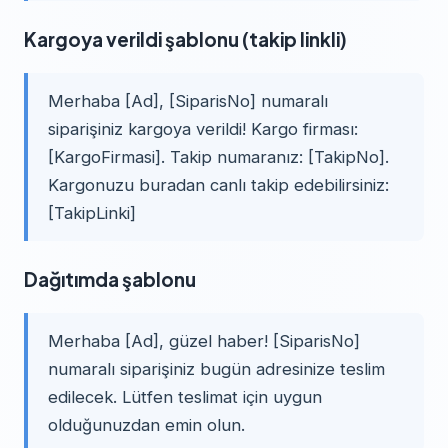
Kargoya verildi şablonu (takip linkli)
Merhaba [Ad], [SiparisNo] numaralı
siparişiniz kargoya verildi! Kargo firması:
[KargoFirmasi]. Takip numaranız: [TakipNo].
Kargonuzu buradan canlı takip edebilirsiniz:
[TakipLinki]
Dağıtımda şablonu
Merhaba [Ad], güzel haber! [SiparisNo]
numaralı siparişiniz bugün adresinize teslim
edilecek. Lütfen teslimat için uygun
olduğunuzdan emin olun.