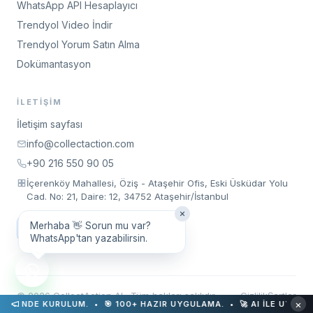
WhatsApp API Hesaplayıcı
Trendyol Video İndir
Trendyol Yorum Satın Alma
Dokümantasyon
İLETIŞIM
İletişim sayfası
info@collectaction.com
+90 216 550 90 05
İçerenköy Mahallesi, Öziş - Ataşehir Ofis, Eski Üsküdar Yolu
Cad. No: 21, Daire: 12, 34752 Ataşehir/İstanbul
Merhaba 👋 Sorun mu var?
Toplantı Talep Et
WhatsApp'tan yazabilirsin.
©
2026
CollectAction AI ·
Tüm hakları saklıdır
Gizlilik
Şartlar
×
RULUM. • 🎯 100+ HAZIR UYGULAMA. •
🚀 AI İLE UYGULAMANI OLUŞT