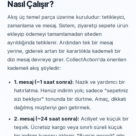
Nasıl Çalışır?
Akış üç temel parça üzerine kuruludur: tetikleyici,
zamanlama ve mesaj. Sistem, ziyaretçi sepete ürün
ekleyip ödemeyi tamamlamadan siteden
ayrıldığında tetiklenir. Ardından tek bir mesaj
yerine, giderek artan bir kararlılıkla kademeli bir
dizi mesaj devreye girer. CollectAction'da önerilen
kademeli akış şöyledir:
1. mesaj (~1 saat sonra):
Nazik ve yardımcı bir
hatırlatma. Henüz indirim yok; sadece "sepetiniz
sizi bekliyor" tonunda bir dürtme. Amaç, dikkati
dağılmış müşteriyi geri getirmek.
2. mesaj (~24 saat sonra):
Aciliyet ve küçük bir
teşvik. Ücretsiz kargo veya sınırlı süreli küçük
bir indirim kuponu eklenir. "Bugün geçerli" gibi