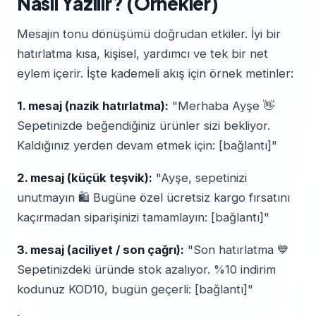
Nasıl Yazılır? (Örnekler)
Mesajın tonu dönüşümü doğrudan etkiler. İyi bir
hatırlatma kısa, kişisel, yardımcı ve tek bir net
eylem içerir. İşte kademeli akış için örnek metinler:
1. mesaj (nazik hatırlatma):
"Merhaba Ayşe 👋
Sepetinizde beğendiğiniz ürünler sizi bekliyor.
Kaldığınız yerden devam etmek için: [bağlantı]"
2. mesaj (küçük teşvik):
"Ayşe, sepetinizi
unutmayın 🛍️ Bugüne özel ücretsiz kargo fırsatını
kaçırmadan siparişinizi tamamlayın: [bağlantı]"
3. mesaj (aciliyet / son çağrı):
"Son hatırlatma 💙
Sepetinizdeki üründe stok azalıyor. %10 indirim
kodunuz KOD10, bugün geçerli: [bağlantı]"