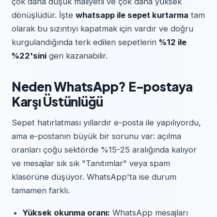
çok daha düşük maliyetli ve çok daha yüksek
dönüşlüdür. İşte
whatsapp ile sepet kurtarma
tam
olarak bu sızıntıyı kapatmak için vardır ve doğru
kurgulandığında terk edilen sepetlerin
%12 ile
%22'sini
geri kazanabilir.
Neden WhatsApp? E-postaya
Karşı Üstünlüğü
Sepet hatırlatması yıllardır e-posta ile yapılıyordu,
ama e-postanın büyük bir sorunu var: açılma
oranları çoğu sektörde %15-25 aralığında kalıyor
ve mesajlar sık sık "Tanıtımlar" veya spam
klasörüne düşüyor. WhatsApp'ta ise durum
tamamen farklı.
Yüksek okunma oranı:
WhatsApp mesajları