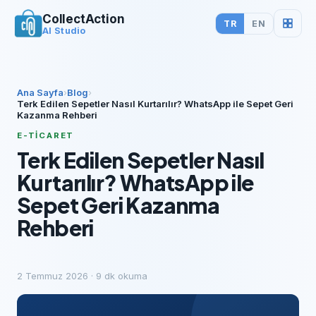
CollectAction
TR
EN
AI Studio
Ana Sayfa
›
Blog
›
Terk Edilen Sepetler Nasıl Kurtarılır? WhatsApp ile Sepet Geri
Kazanma Rehberi
E-TICARET
Terk Edilen Sepetler Nasıl
Kurtarılır? WhatsApp ile
Sepet Geri Kazanma
Rehberi
2 Temmuz 2026
·
9
dk okuma