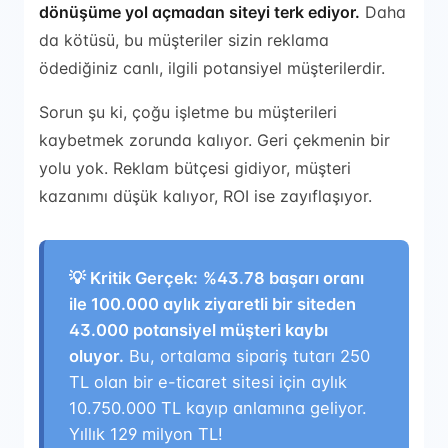
dönüşüme yol açmadan siteyi terk ediyor.
Daha
da kötüsü, bu müşteriler sizin reklama
ödediğiniz canlı, ilgili potansiyel müşterilerdir.
Sorun şu ki, çoğu işletme bu müşterileri
kaybetmek zorunda kalıyor. Geri çekmenin bir
yolu yok. Reklam bütçesi gidiyor, müşteri
kazanımı düşük kalıyor, ROI ise zayıflaşıyor.
💡 Kritik Gerçek:
%43.78 başarı oranı
ile 100.000 aylık ziyaretli bir siteden
43.000 potansiyel müşteri kaybı
oluyor.
Bu, ortalama sipariş tutarı 250
TL olan bir e-ticaret sitesi için aylık
10.750.000 TL kayıp anlamına geliyor.
Yıllık 129 milyon TL!