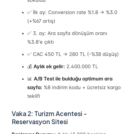
✅ İlk ay: Conversion rate %1.8 → %3.0
(+%67 artış)
✅ 3. ay: Ara sayfa dönüşüm oranı
%3.8'e çıktı
✅ CAC 450 TL → 280 TL (-%38 düşüş)
💰
Aylık ek gelir:
2.400.000 TL
📊
A/B Test ile bulduğu optimum ara
sayfa:
%8 indirim kodu + ücretsiz kargo
teklifi
Vaka 2: Turizm Acentesi -
Reservasyon Sitesi