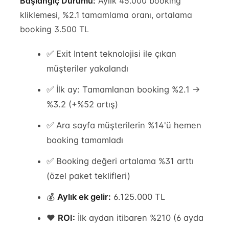
Başlangıç Durumu:
Aylık 45.000 booking
kliklemesi, %2.1 tamamlama oranı, ortalama
booking 3.500 TL
✅ Exit Intent teknolojisi ile çıkan
müşteriler yakalandı
✅ İlk ay: Tamamlanan booking %2.1 →
%3.2 (+%52 artış)
✅ Ara sayfa müşterilerin %14'ü hemen
booking tamamladı
✅ Booking değeri ortalama %31 arttı
(özel paket teklifleri)
💰
Aylık ek gelir:
6.125.000 TL
❤️
ROI:
İlk aydan itibaren %210 (6 ayda