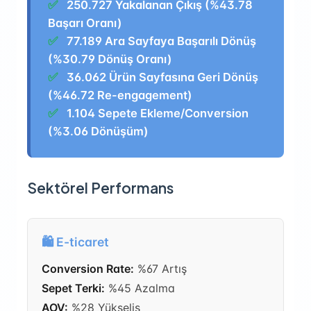
✅
250.727 Yakalanan Çıkış (%43.78
Başarı Oranı)
✅
77.189 Ara Sayfaya Başarılı Dönüş
(%30.79 Dönüş Oranı)
✅
36.062 Ürün Sayfasına Geri Dönüş
(%46.72 Re-engagement)
✅
1.104 Sepete Ekleme/Conversion
(%3.06 Dönüşüm)
Sektörel Performans
🛍️ E-ticaret
Conversion Rate:
%67 Artış
Sepet Terki:
%45 Azalma
AOV:
%28 Yükseliş