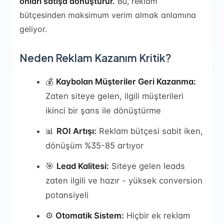
onları satışa dönüştürür.
Bu, reklam
bütçesinden maksimum verim almak anlamına
geliyor.
Neden Reklam Kazanım Kritik?
💰
Kaybolan Müşteriler Geri Kazanma:
Zaten siteye gelen, ilgili müşterileri
ikinci bir şans ile dönüştürme
📊
ROI Artışı:
Reklam bütçesi sabit iken,
dönüşüm %35-85 artıyor
🎯
Lead Kalitesi:
Siteye gelen leads
zaten ilgili ve hazır - yüksek conversion
potansiyeli
⚙️
Otomatik Sistem:
Hiçbir ek reklam