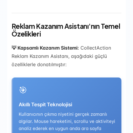
Reklam Kazanım Asistanı'nın Temel
Özelikleri
💡 Kapsamlı Kazanım Sistemi:
CollectAction
Reklam Kazanım Asistanı, aşağıdaki güçlü
özelliklerle donatılmıştır:
🎯
Akıllı Tespit Teknolojisi
Kullanıcının çıkma niyetini gerçek zamanlı
algılar. Mouse hareketini, scrollu ve aktiviteyi
analiz ederek en uygun anda ara sayfa