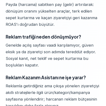
Payda (harcama) sabitken pay (gelir) artırılarak:
dönüşüm oranını yükselten araçlar, terk edilen
sepet kurtarma ve kaçan ziyaretçiyi geri kazanma
ROAS'ı doğrudan büyütür.
Reklam trafiği neden dönüşmüyor?
Genelde açılış sayfası vaadi karşılamıyor, güven
eksik ya da ziyaretçi son adımda tereddüt ediyor.
Sosyal kanıt, net teklif ve sepet kurtarma bu
boşlukları kapatır.
Reklam Kazanım Asistanı ne işe yarar?
Reklamla getirdiğiniz ama çıkışa yönelen ziyaretçiyi
akıllı stratejilerle ilgili ürün/kategori/kampanya
sayfasına yönlendirir; harcanan reklam bütçesinin
karşılığını daha fazla alırsınız.