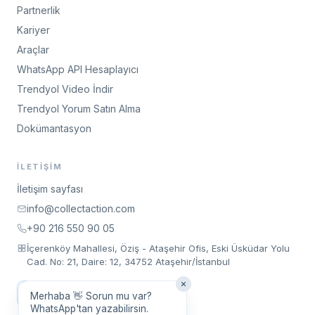
Partnerlik
Kariyer
Araçlar
WhatsApp API Hesaplayıcı
Trendyol Video İndir
Trendyol Yorum Satın Alma
Dokümantasyon
İLETIŞIM
İletişim sayfası
info@collectaction.com
+90 216 550 90 05
İçerenköy Mahallesi, Öziş - Ataşehir Ofis, Eski Üsküdar Yolu
Cad. No: 21, Daire: 12, 34752 Ataşehir/İstanbul
Toplantı Talep Et
Merhaba 👋 Sorun mu var?
WhatsApp'tan yazabilirsin.