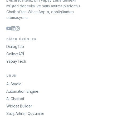
E-ticaret siteniz için yapay zeka destekli
müşteri deneyimi ve satış artırma platformu.
Chatbot'tan WhatsApp'a, dönüşümden
otomasyona.
DIĞER ÜRÜNLER
DialogTab
CollectAPI
YapayTech
ÜRÜN
AI Studio
Automation Engine
AI Chatbot
Widget Builder
Satış Artıran Çözümler