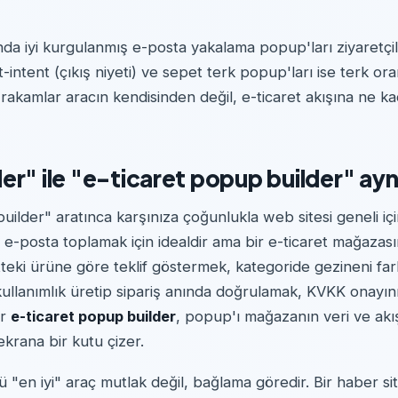
da iyi kurgulanmış e-posta yakalama popup'ları ziyaretçil
t-intent (çıkış niyeti) ve sepet terk popup'ları ise terk or
rakamlar aracın kendisinden değil, e-ticaret akışına ne ka
r" ile "e-ticaret popup builder" aynı
lder" aratınca karşınıza çoğunlukla web sitesi geneli içi
r e-posta toplamak için idealdir ama bir e-ticaret mağazasın
teki ürüne göre teklif göstermek, kategoride gezineni fark
llanımlık üretip sipariş anında doğrulamak, KVKK onayını s
ir
e-ticaret popup builder
, popup'ı mağazanın veri ve akı
ekrana bir kutu çizer.
ü "en iyi" araç mutlak değil, bağlama göredir. Bir haber s