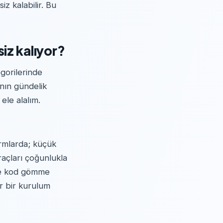
z kalabilir. Bu
iz kalıyor?
gorilerinde
ının gündelik
ele alalım.
ormlarda; küçük
açları çoğunlukla
lle kod gömme
r bir kurulum