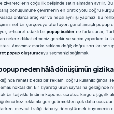
de ziyaretçilerin çoğu ilk gelişinde satın almadan ayrılır. Bu 
ipariş dönüşümüne çevirmenin en pratik yolu doğru kurgu
yasada onlarca araç var ve hepsi aynı işi yapmaz. Bu reh
imini net bir çerçeveye oturtuyor: genel amaçlı popup ekl
yor, e-ticaret odaklı bir
popup builder
ne farkı sunar, Tü
ndan nelere dikkat etmeniz gerekir ve seçim yaparken kulla
 listesi. Amacımız marka reklamı değil; doğru soruları sor
aret popup oluşturucu
yu seçmenizi sağlamak.
popup neden hâlâ dönüşümün gizli ka
dığında rahatsız edici bir reklam; doğru kullanıldığında ise 
mas noktasıdır. Bir ziyaretçi ürün sayfasına geldiğinde ni
 bir teşvikle (indirim kuponu, ücretsiz kargo eşiği, ilk al
iği ikinci kez reklamla geri getirmekten çok daha ucuzdur
artarken, mevcut trafiği daha iyi dönüştürmek büyümenin e