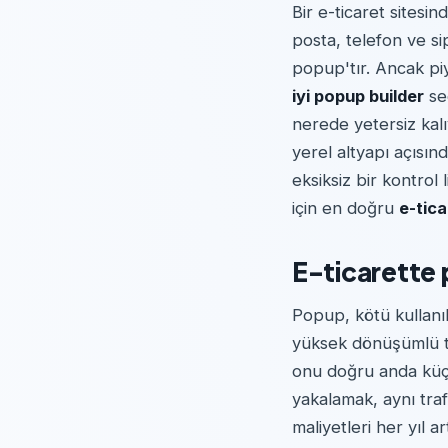
Bir e-ticaret sitesin
posta, telefon ve s
popup'tır. Ancak pi
iyi popup builder
seç
nerede yetersiz kalı
yerel altyapı açısı
eksiksiz bir kontrol
için en doğru
e-tic
E-ticarette 
Popup, kötü kullanıl
yüksek dönüşümlü te
onu doğru anda küçük
yakalamak, aynı traf
maliyetleri her yıl 