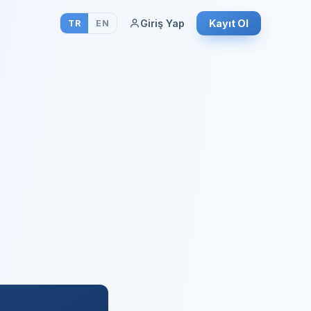
Giriş Yap
Kayıt Ol
TR
EN