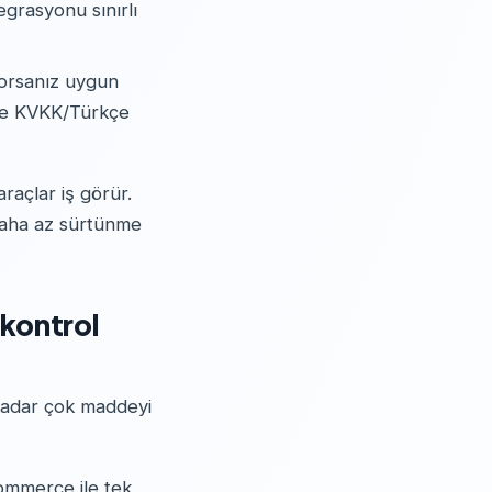
egrasyonu sınırlı
rsanız uygun
 ve KVKK/Türkçe
raçlar iş görür.
 daha az sürtünme
(kontrol
e kadar çok maddeyi
ommerce ile tek