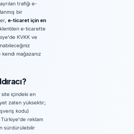
ayrılan trafiği e-
lanmış bir
ber,
e-ticaret için en
entileri e-ticarette
rkiye'de KVKK ve
nabileceğiniz
up kendi mağazanız
ldıracı?
site içindeki en
yet zaten yüksektir;
ışveriş kodu)
. Türkiye'de reklam
n sürdürülebilir