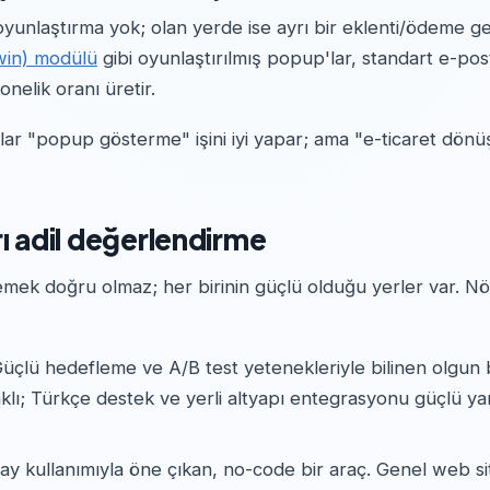
yunlaştırma yok; olan yerde ise ayrı bir eklenti/ödeme ge
 win) modülü
gibi oyunlaştırılmış popup'lar, standart e-po
nelik oranı üretir.
ar "popup gösterme" işini iyi yapar; ama "e-ticaret dönüş
rı adil değerlendirme
mek doğru olmaz; her birinin güçlü olduğu yerler var. Nöt
üçlü hedefleme ve A/B test yetenekleriyle bilinen olgun 
daklı; Türkçe destek ve yerli altyapı entegrasyonu güçlü yan
ay kullanımıyla öne çıkan, no-code bir araç. Genel web sitel