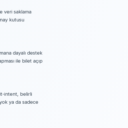
ve veri saklama
Onay kutusu
kümana dayalı destek
pması ile bilet açıp
intent, belirli
a yok ya da sadece