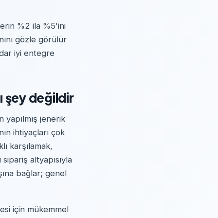
erin %2 ila %5'ini
anını gözle görülür
dar iyi entegre
 şey değildir
n yapılmış jenerik
ın ihtiyaçları çok
lı karşılamak,
ipariş altyapısıyla
şına bağlar; genel
itesi için mükemmel