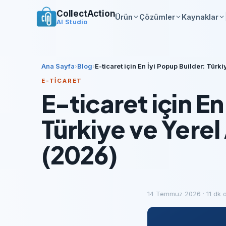
CollectAction
Ürün
Çözümler
Kaynaklar
AI Studio
Ana Sayfa
›
Blog
›
E-ticaret için En İyi Popup Builder: Türk
E-TICARET
E-ticaret için En
Türkiye ve Yerel
(2026)
14 Temmuz 2026
·
11
dk 