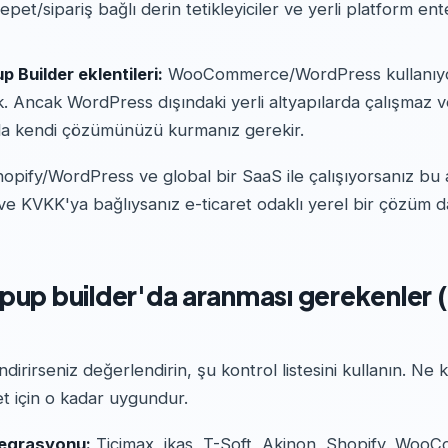
epet/sipariş bağlı derin tetikleyiciler ve yerli platform ent
Builder eklentileri:
WooCommerce/WordPress kullanıyo
ek. Ancak WordPress dışındaki yerli altyapılarda çalışmaz
a kendi çözümünüzü kurmanız gerekir.
hopify/WordPress ve global bir SaaS ile çalışıyorsanız bu a
 ve KVKK'ya bağlıysanız e-ticaret odaklı yerel bir çözüm
pup builder'da aranması gerekenler 
dirirseniz değerlendirin, şu kontrol listesini kullanın. N
ret için o kadar uygundur.
tegrasyonu:
Ticimax, ikas, T-Soft, Akinon, Shopify, WooC