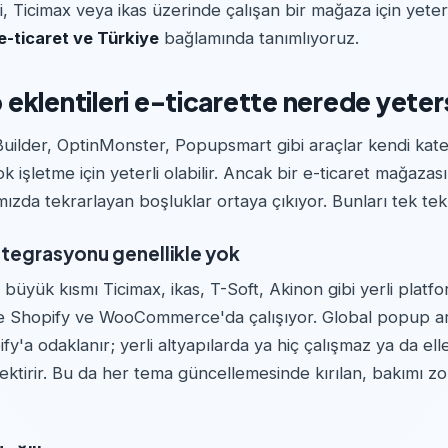
, Ticimax veya ikas üzerinde çalışan bir mağaza için yetersi
e-ticaret ve Türkiye
bağlamında tanımlıyoruz.
eklentileri e-ticarette nerede yeters
lder, OptinMonster, Popupsmart gibi araçlar kendi kate
k işletme için yeterli olabilir. Ancak bir e-ticaret mağazas
ımızda tekrarlayan boşluklar ortaya çıkıyor. Bunları tek tek 
entegrasyonu genellikle yok
n büyük kısmı Ticimax, ikas, T-Soft, Akinon gibi yerli platf
se Shopify ve WooCommerce'da çalışıyor. Global popup ar
y'a odaklanır; yerli altyapılarda ya hiç çalışmaz ya da e
tirir. Bu da her tema güncellemesinde kırılan, bakımı zo