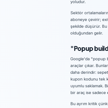
yoludur.
Sektör ortalamaların
aboneye çevirir; exi
şekilde düşürür. Bu 
olduğundan gelir.
"Popup builde
Google'da "popup bui
araçlar çıkar. Bunla
daha derindir: sepet
kupon kodunu tek ku
uyumlu saklamak. B
bir araç ise sadece 
Bu ayrım kritik çünk