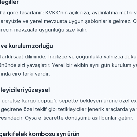
eğiller
'a göre tasarlanır; KVKK'nın açık rıza, aydınlatma metni 
çe arayüzle ve yerel mevzuata uygun şablonlarla gelmez. 
ürecin mevzuata uygunluğu size kalır.
 ve kurulum zorluğu
 farklı saat diliminde, İngilizce ve çoğunlukla yalnızca do
nde sizi yavaşlatır. Yerel bir ekibin aynı gün kurulum ya
nda ciro farkı vardır.
leyicileri yüzeysel
ücretsiz kargo popup'ı, sepette bekleyen ürüne özel exit-
geçirene özel teklif gibi tetikleyiciler jenerik araçlarda y
esindedir. Oysa e-ticarette dönüşümü asıl bunlar getirir.
çarkıfelek kombosu ayrı ürün