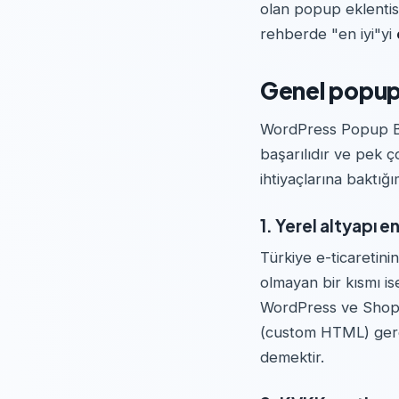
olan popup eklentisi
rehberde "en iyi"yi
Genel popup 
WordPress Popup Bui
başarılıdır ve pek ço
ihtiyaçlarına baktığ
1. Yerel altyapı 
Türkiye e-ticaretini
olmayan bir kısmı i
WordPress ve Shopif
(custom HTML) gerek
demektir.