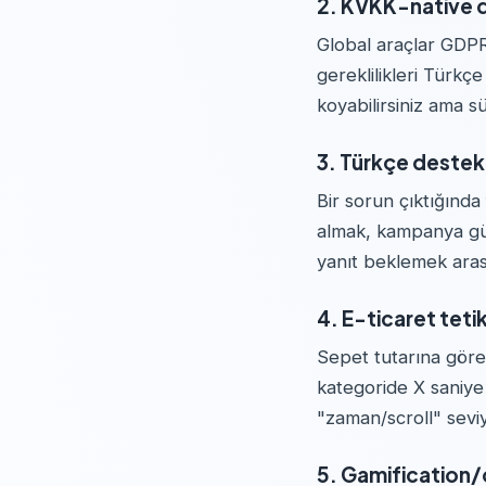
2. KVKK-native d
Global araçlar GDPR
gereklilikleri Türk
koyabilirsiniz ama s
3. Türkçe destek
Bir sorun çıktığında
almak, kampanya günü
yanıt beklemek arası
4. E-ticaret tetik
Sepet tutarına göre 
kategoride X saniye 
"zaman/scroll" seviy
5. Gamification/