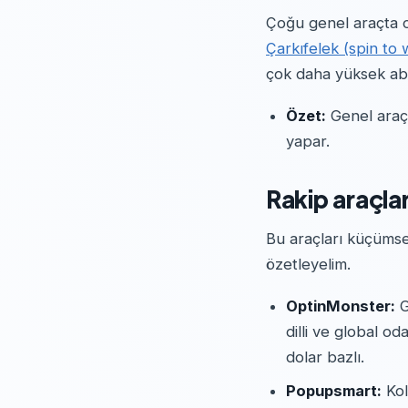
Çoğu genel araçta o
Çarkıfelek (spin to
çok daha yüksek abo
Özet:
Genel araçl
yapar.
Rakip araçla
Bu araçları küçümse
özetleyelim.
OptinMonster:
G
dilli ve global o
dolar bazlı.
Popupsmart:
Kol