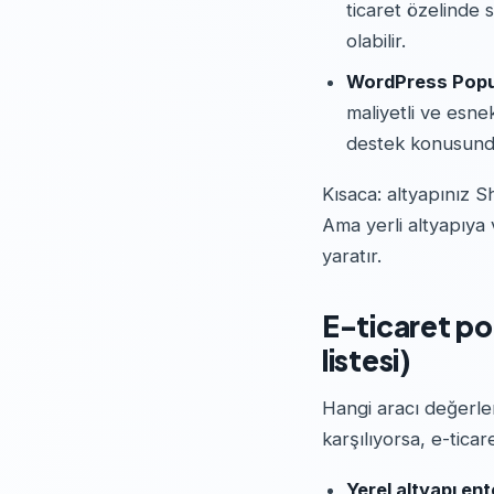
ticaret özelinde s
olabilir.
WordPress Popup 
maliyetli ve esn
destek konusund
Kısaca: altyapınız S
Ama yerli altyapıya
yaratır.
E-ticaret po
listesi)
Hangi aracı değerlen
karşılıyorsa, e-tica
Yerel altyapı en