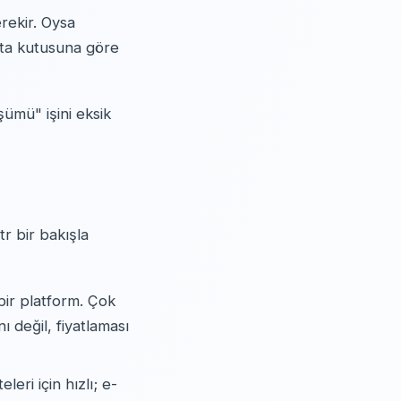
rekir. Oysa
sta kutusuna göre
ümü" işini eksik
r bir bakışla
bir platform. Çok
ı değil, fiyatlaması
eri için hızlı; e-