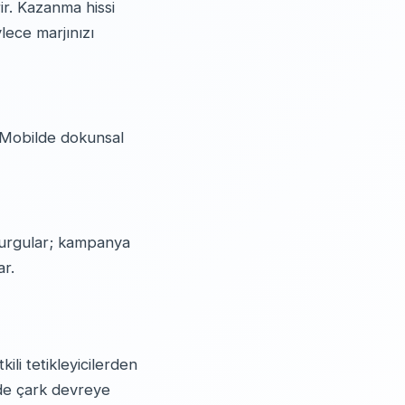
rir. Kazanma hissi
ylece marjınızı
. Mobilde dokunsal
 kurgular; kampanya
ar.
kili tetikleyicilerden
inde çark devreye