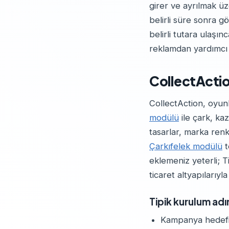
girer ve ayrılmak üze
belirli süre sonra g
belirli tutara ulaşı
reklamdan yardımcı 
CollectAction
CollectAction, oyun
modülü
ile çark, ka
tasarlar, marka ren
Çarkıfelek modülü
t
eklemeniz yeterli; 
ticaret altyapılarıy
Tipik kurulum adı
Kampanya hedefini