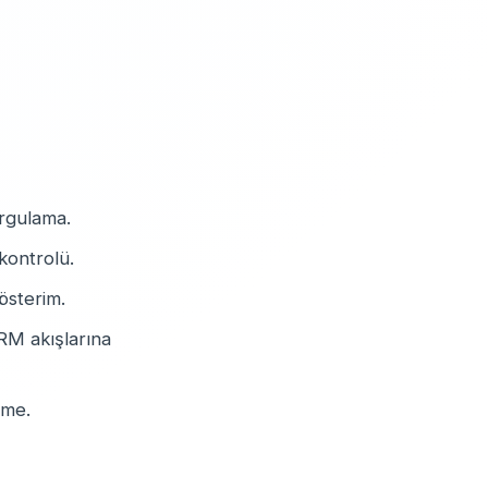
rgulama.
 kontrolü.
österim.
RM akışlarına
çme.