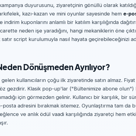
 kampanya duyurusunu, ziyaretçinin gönüllü olarak katıldığı
 Çarkıfelek, kazı-kazan ve mini oyunlar sayesinde hem
e-po
 indirim kuponlarını anlamlı bir katılım karşılığında dağıtı
carette neden işe yaradığını, hangi mekaniklerin öne çıktı
k satır script kurulumuyla nasıl hayata geçirebileceğinizi 
 Neden Dönüşmeden Ayrılıyor?
e gelen kullanıcıların çoğu ilk ziyaretinde satın almaz. Fiyat 
z gezdirir. Klasik pop-up'lar ("Bültenimize abone olun") 
adığı için görmezden gelinir. Kullanıcı bir karşılık, bir sü
osta adresini bırakmak istemez. Oyunlaştırma tam da bu
eğlence ve anlık ödül vaadi karşılığında ziyaretçi hem et
şır.