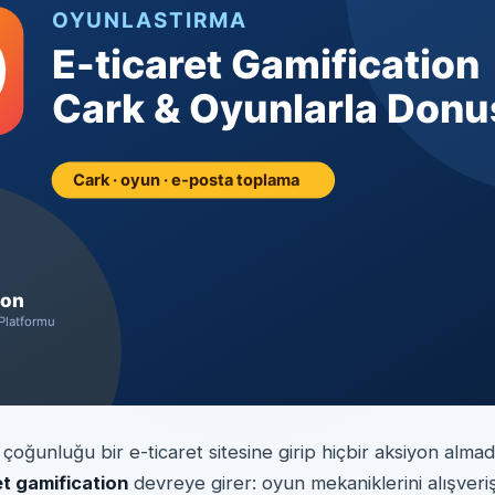
 çoğunluğu bir e-ticaret sitesine girip hiçbir aksiyon almada
et gamification
devreye girer: oyun mekaniklerini alışver