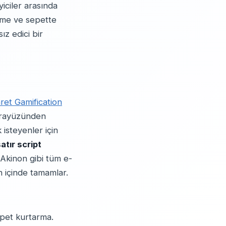
yiciler arasında
erme ve sepette
ız edici bir
ret Gamification
 arayüzünden
isteyenler için
atır script
Akinon gibi tüm e-
n içinde tamamlar.
epet kurtarma.