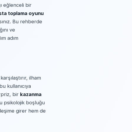
 eğlenceli bir
sta toplama oyunu
rsınız. Bu rehberde
ğını ve
adım adım
karşılaştırır, ilham
bu kullanıcıya
rpriz, bir
kazanma
 psikolojik boşluğu
kileşime girer hem de