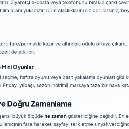
irilir. Ziyaretçi e-posta veya telefonunu bırakıp çarkı çevi
lım oranı yüksektir. Dilim olasılıklarını siz belirlersiniz, bö
kartı fare/parmakla kazır ve altındaki ödülü ortaya çıkarır
llikle etkilidir.
 Mini Oyunlar
ni seçme, hafıza oyunu veya basit yakalama oyunları gibi
Friday, yılbaşı, sezon indirimi) markaya taze bir hava kat
 ve Doğru Zamanlama
şarısı büyük ölçüde
ne zaman
gösterildiğine bağlıdır. En et
 kullanıcının fare hareketi sayfayı terk etme sinyali verdiğ