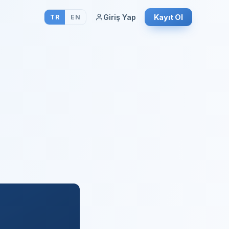
Giriş Yap
Kayıt Ol
TR
EN