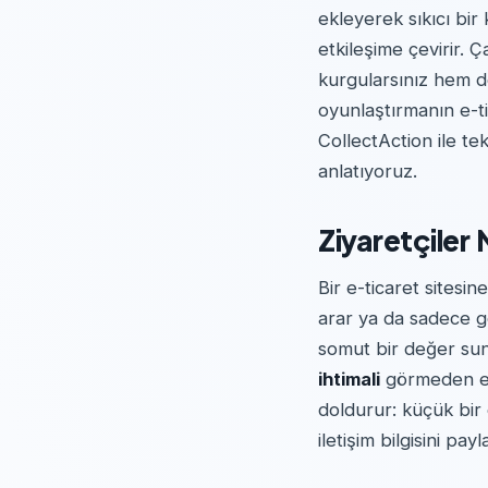
ekleyerek sıkıcı bir
etkileşime çevirir.
kurgularsınız hem de
oyunlaştırmanın e-ti
CollectAction ile te
anlatıyoruz.
Ziyaretçiler
Bir e-ticaret sitesin
arar ya da sadece gö
somut bir değer sunm
ihtimali
görmeden e-p
doldurur: küçük bir 
iletişim bilgisini payla