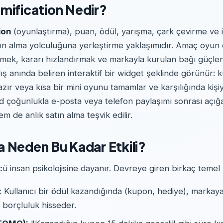
mification Nedir?
ion
(oyunlaştırma), puan, ödül, yarışma, çark çevirme ve 
tın alma yolculuğuna yerleştirme yaklaşımıdır. Amaç oyun
tmek, kararı hızlandırmak ve markayla kurulan bağı güçlen
lış anında beliren interaktif bir widget şeklinde görünür: kul
azır veya kısa bir mini oyunu tamamlar ve karşılığında kişiy
d çoğunlukla e-posta veya telefon paylaşımı sonrası açığa
m de anlık satın alma teşvik edilir.
 Neden Bu Kadar Etkili?
ü insan psikolojisine dayanır. Devreye giren birkaç teme
:
Kullanıcı bir ödül kazandığında (kupon, hediye), markay
 borçluluk hisseder.