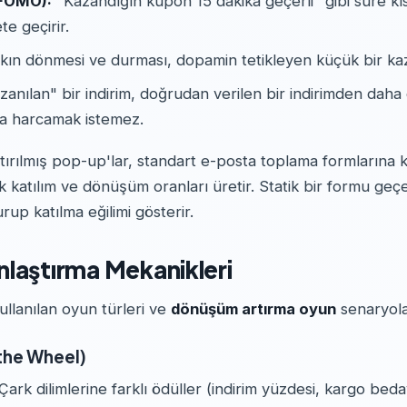
(FOMO):
"Kazandığın kupon 15 dakika geçerli" gibi süre kısı
te geçirir.
ın dönmesi ve durması, dopamin tetikleyen küçük bir kaz
anılan" bir indirim, doğrudan verilen bir indirimden daha de
şa harcamak istemez.
ırılmış pop-up'lar, standart e-posta toplama formlarına kı
 katılım ve dönüşüm oranları üretir. Statik bir formu geç
rup katılma eğilimi gösterir.
laştırma Mekanikleri
ullanılan oyun türleri ve
dönüşüm artırma oyun
senaryolar
 the Wheel)
Çark dilimlerine farklı ödüller (indirim yüzdesi, kargo bed