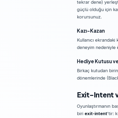
tekrar dene) yerleşt
güçlü olduğu için katı
korursunuz.
Kazı-Kazan
Kullanıcı ekrandaki 
deneyim nedeniyle öze
Hediye Kutusu ve
Birkaç kutudan biri
dönemlerinde (Black 
Exit-Intent
Oyunlaştırmanın ba
biri
exit-intent
'tir: