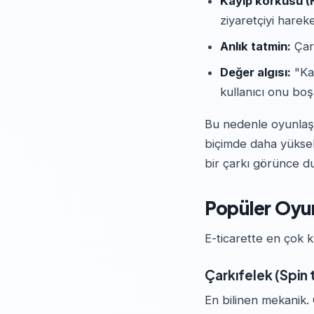
Kayıp korkusu 
ziyaretçiyi hareke
Anlık tatmin:
Çark
Değer algısı:
"Kaz
kullanıcı onu bo
Bu nedenle oyunlaşt
biçimde daha yüksek
bir çarkı görünce du
Popüler Oyun
E-ticarette en çok k
Çarkıfelek (Spin
En bilinen mekanik. 