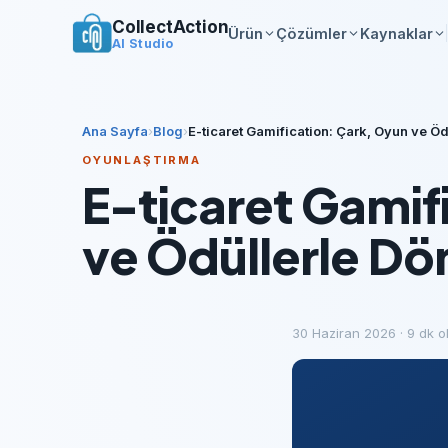
CollectAction
Ürün
Çözümler
Kaynaklar
AI Studio
Ana Sayfa
›
Blog
›
E-ticaret Gamification: Çark, Oyun ve Öd
OYUNLAŞTIRMA
E-ticaret Gamif
ve Ödüllerle Dö
30 Haziran 2026
·
9
dk 