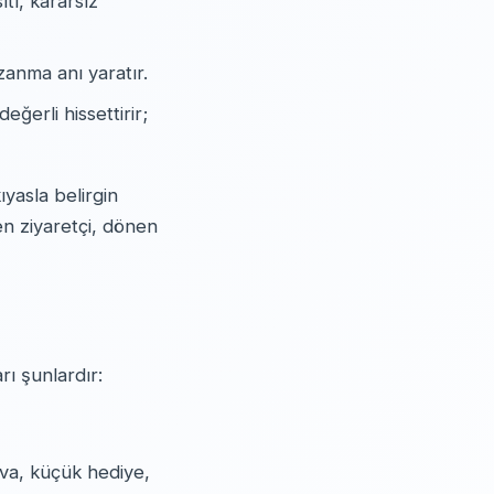
tı, kararsız
anma anı yaratır.
ğerli hissettirir;
yasla belirgin
en ziyaretçi, dönen
ı şunlardır:
ava, küçük hediye,