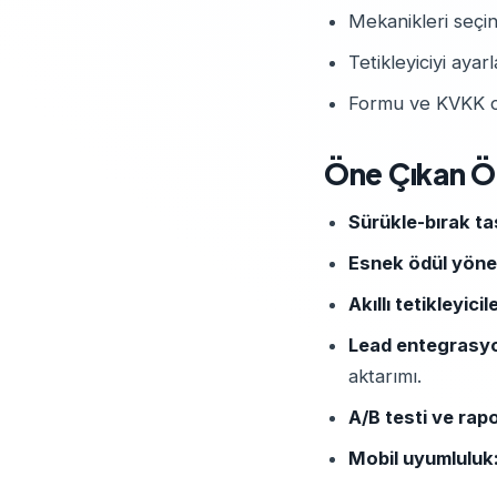
Mekanikleri seçin 
Tetikleyiciyi ayar
Formu ve KVKK ona
Öne Çıkan Öz
Sürükle-bırak ta
Esnek ödül yöne
Akıllı tetikleyicil
Lead entegrasy
aktarımı.
A/B testi ve rap
Mobil uyumluluk