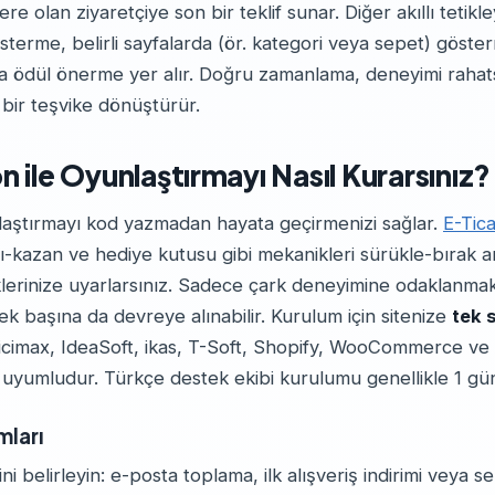
re olan ziyaretçiye son bir teklif sunar. Diğer akıllı tetikle
österme, belirli sayfalarda (ör. kategori veya sepet) göst
nca ödül önerme yer alır. Doğru zamanlama, deneyimi rahats
bir teşvike dönüştürür.
 ile Oyunlaştırmayı Nasıl Kurarsınız?
laştırmayı kod yazmadan hayata geçirmenizi sağlar.
E-Tica
zı-kazan ve hediye kutusu gibi mekanikleri sürükle-bırak
klerinize uyarlarsınız. Sadece çark deneyimine odaklanmak 
ek başına da devreye alınabilir. Kurulum için sitenize
tek s
Ticimax, IdeaSoft, ikas, T-Soft, Shopify, WooCommerce ve 
la uyumludur. Türkçe destek ekibi kurulumu genellikle 1 gü
mları
 belirleyin: e-posta toplama, ilk alışveriş indirimi veya s