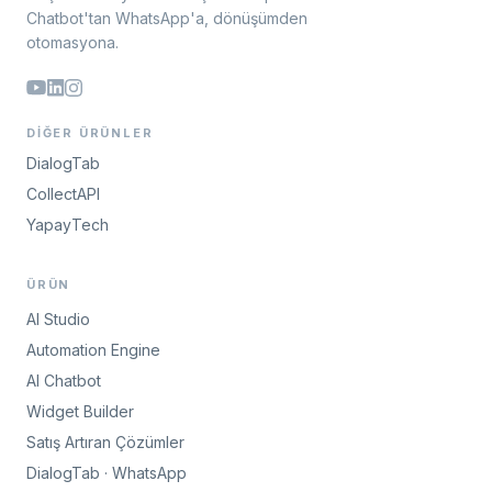
Chatbot'tan WhatsApp'a, dönüşümden
otomasyona.
DIĞER ÜRÜNLER
DialogTab
CollectAPI
YapayTech
ÜRÜN
AI Studio
Automation Engine
AI Chatbot
Widget Builder
Satış Artıran Çözümler
DialogTab · WhatsApp