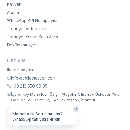
Kariyer
Araçlar
WhatsApp API Hesaplayıcı
Trendyol Video İndir
Trendyol Yorum Satın Alma
Dokümantasyon
İLETIŞIM
İletişim sayfası
info@collectaction.com
+90 216 550 90 05
İçerenköy Mahallesi, Öziş - Ataşehir Ofis, Eski Üsküdar Yolu
Cad. No: 21, Daire: 12, 34752 Ataşehir/İstanbul
Toplantı Talep Et
Merhaba 👋 Sorun mu var?
WhatsApp'tan yazabilirsin.