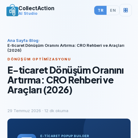
CollectAction
TR
EN
AI Studio
Ana Sayfa
›
Blog
›
E-ticaret Dönüşüm Oranını Artırma: CRO Rehberi ve Araçları
(2026)
DÖNÜŞÜM OPTIMIZASYONU
E-ticaret Dönüşüm Oranını
Artırma: CRO Rehberi ve
Araçları (2026)
29 Temmuz 2026
·
12
dk okuma