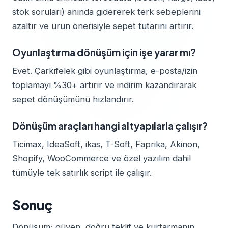
stok soruları) anında gidererek terk sebeplerini
azaltır ve ürün önerisiyle sepet tutarını artırır.
Oyunlaştırma dönüşüm için işe yarar mı?
Evet. Çarkıfelek gibi oyunlaştırma, e-posta/izin
toplamayı %30+ artırır ve indirim kazandırarak
sepet dönüşümünü hızlandırır.
Dönüşüm araçları hangi altyapılarla çalışır?
Ticimax, IdeaSoft, ikas, T-Soft, Faprika, Akinon,
Shopify, WooCommerce ve özel yazılım dahil
tümüyle tek satırlık script ile çalışır.
Sonuç
Dönüşüm; güven, doğru teklif ve kurtarmanın