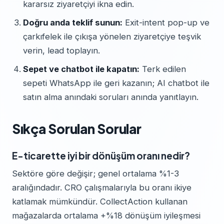
kararsız ziyaretçiyi ikna edin.
Doğru anda teklif sunun:
Exit-intent pop-up ve
çarkıfelek ile çıkışa yönelen ziyaretçiye teşvik
verin, lead toplayın.
Sepet ve chatbot ile kapatın:
Terk edilen
sepeti WhatsApp ile geri kazanın; AI chatbot ile
satın alma anındaki soruları anında yanıtlayın.
Sıkça Sorulan Sorular
E-ticarette iyi bir dönüşüm oranı nedir?
Sektöre göre değişir; genel ortalama %1-3
aralığındadır. CRO çalışmalarıyla bu oranı ikiye
katlamak mümkündür. CollectAction kullanan
mağazalarda ortalama +%18 dönüşüm iyileşmesi