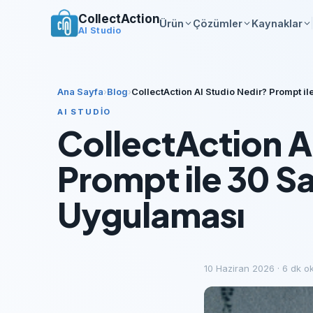
CollectAction
Ürün
Çözümler
Kaynaklar
AI Studio
Ana Sayfa
›
Blog
›
CollectAction AI Studio Nedir? Prompt i
AI STUDIO
CollectAction A
Prompt ile 30 S
Uygulaması
10 Haziran 2026
·
6
dk o