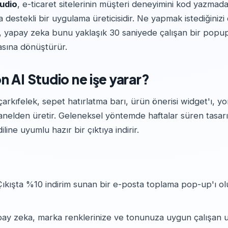
tudio
, e-ticaret sitelerinin müşteri deneyimini kod yazmad
destekli bir uygulama üreticisidir. Ne yapmak istediğinizi
, yapay zeka bunu yaklaşık 30 saniyede çalışan bir popu
sına dönüştürür.
n AI Studio ne işe yarar?
çarkıfelek, sepet hatırlatma barı, ürün önerisi widget'ı, 
panelden üretir. Geleneksel yöntemde haftalar süren tasar
ine uyumlu hazır bir çıktıya indirir.
ıkışta %10 indirim sunan bir e-posta toplama pop-up'ı olu
ay zeka, marka renklerinize ve tonunuza uygun çalışan u