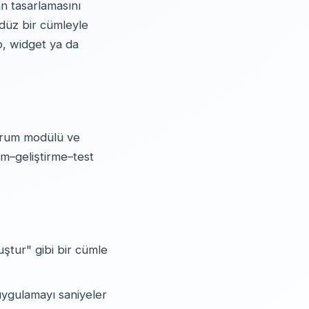
an tasarlamasını
 düz bir cümleyle
p, widget ya da
yorum modülü ve
ım–geliştirme–test
ştur" gibi bir cümle
ygulamayı saniyeler