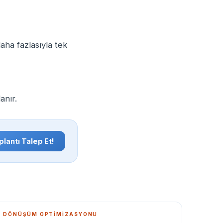
ha fazlasıyla tek
anır.
lantı Talep Et!
DÖNÜŞÜM OPTIMIZASYONU