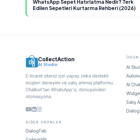
WhatsApp Sepet Hatırlatma Nedir? Terk
Edilen Sepetleri Kurtarma Rehberi (2026)
ÜRÜN
CollectAction
AI Studio
AI Stu
E-ticaret siteniz için yapay zeka destekli
Automa
müşteri deneyimi ve satış artırma platformu.
AI Cha
Chatbot'tan WhatsApp'a, dönüşümden
Widget
otomasyona.
Satış 
Dialo
DIĞER ÜRÜNLER
DialogTab
CollectAPI