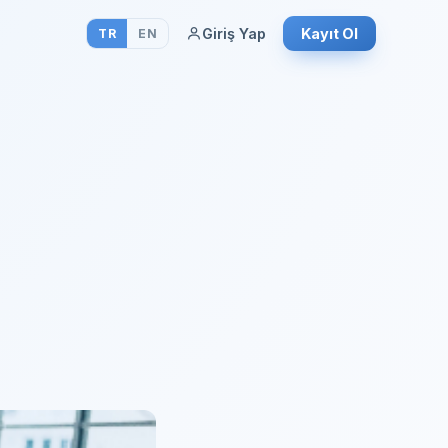
Giriş Yap
Kayıt Ol
TR
EN