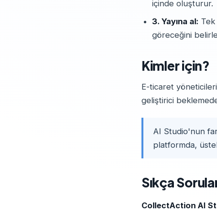
içinde oluşturur.
3. Yayına al:
Tek s
göreceğini belirle
Kimler için?
E-ticaret yöneticiler
geliştirici bekleme
AI Studio'nun fa
platformda, üste
Sıkça Sorula
CollectAction AI Stu