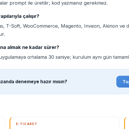
lar prompt ile üretilir; kod yazmanız gerekmez.
apılarıyla çalışır?
kas, T-Soft, WooCommerce, Magento, Inveon, Akinon ve da
ur.
ına almak ne kadar sürer?
uygulamaya ortalama 30 saniye; kurulum aynı gün tamaml
zanda denemeye hazır mısın?
Top
E-TICARET