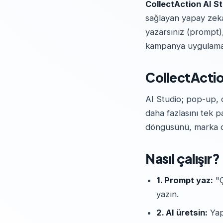
CollectAction AI S
sağlayan yapay zeka 
yazarsınız (prompt)
kampanya uygulama
CollectActio
AI Studio; pop-up, 
daha fazlasını tek 
döngüsünü, marka dil
Nasıl çalışır?
1. Prompt yaz:
"Ç
yazın.
2. AI üretsin:
Yap