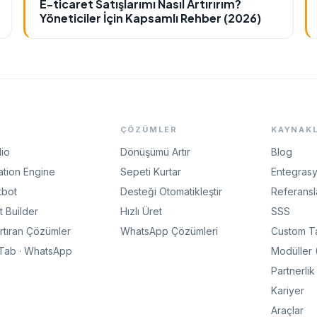
E-ticaret Satışlarımı Nasıl Artırırım?
Yöneticiler İçin Kapsamlı Rehber (2026)
ÇÖZÜMLER
KAYNAK
dio
Dönüşümü Artır
Blog
tion Engine
Sepeti Kurtar
Entegrasy
tbot
Desteği Otomatikleştir
Referansl
 Builder
Hızlı Üret
SSS
Artıran Çözümler
WhatsApp Çözümleri
Custom T
gTab · WhatsApp
Modüller 
Partnerlik
Kariyer
Araçlar