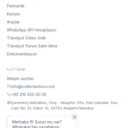
Partnerlik
Kariyer
Araçlar
WhatsApp API Hesaplayıcı
Trendyol Video İndir
Trendyol Yorum Satın Alma
Dokümantasyon
İLETIŞIM
İletişim sayfası
info@collectaction.com
+90 216 550 90 05
İçerenköy Mahallesi, Öziş - Ataşehir Ofis, Eski Üsküdar Yolu
Cad. No: 21, Daire: 12, 34752 Ataşehir/İstanbul
Toplantı Talep Et
Merhaba 👋 Sorun mu var?
WhatsApp'tan yazabilirsin.