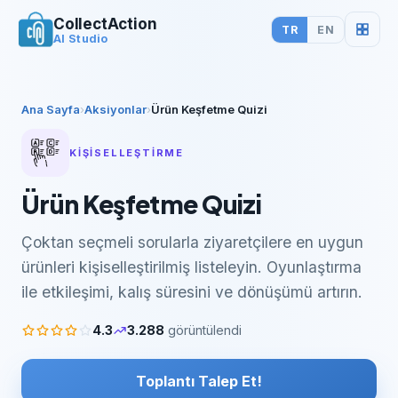
CollectAction
TR
EN
AI Studio
Ana Sayfa
›
Aksiyonlar
›
Ürün Keşfetme Quizi
KIŞISELLEŞTIRME
Ürün Keşfetme Quizi
Çoktan seçmeli sorularla ziyaretçilere en uygun
ürünleri kişiselleştirilmiş listeleyin. Oyunlaştırma
ile etkileşimi, kalış süresini ve dönüşümü artırın.
4.3
3.288
görüntülendi
Toplantı Talep Et!