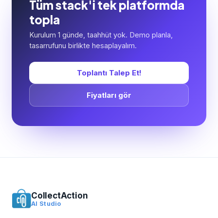
Tüm stack'i tek platformda
topla
Kurulum 1 günde, taahhüt yok. Demo planla,
tasarrufunu birlikte hesaplayalım.
Toplantı Talep Et!
Fiyatları gör
CollectAction
AI Studio